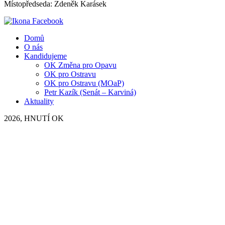
Místopředseda: Zdeněk Karásek
Domů
O nás
Kandidujeme
OK Změna pro Opavu
OK pro Ostravu
OK pro Ostravu (MOaP)
Petr Kazík (Senát – Karviná)
Aktuality
2026, HNUTÍ OK