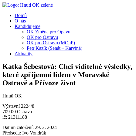
Domů
O nás
Kandidujeme
OK Změna pro Opavu
OK pro Ostravu
OK pro Ostravu (MOaP)
Petr Kazík (Senát – Karviná)
Aktuality
Katka Šebestová: Chci viditelné výsledky,
které zpříjemní lidem v Moravské
Ostravě a Přívoze život
Hnutí OK
Výstavní 2224/8
709 00 Ostrava
ič: 21311188
Datum založení: 29. 2. 2024
Předseda: Ivo Vondrák