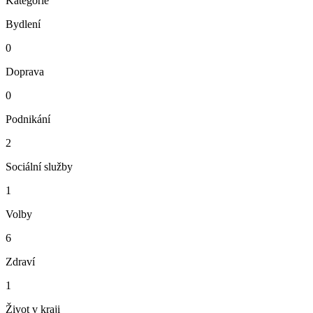
Kategorie
Bydlení
0
Doprava
0
Podnikání
2
Sociální služby
1
Volby
6
Zdraví
1
Život v kraji