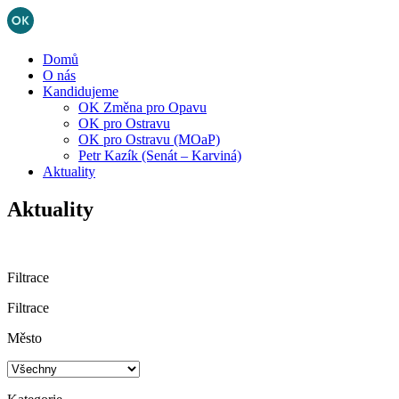
Domů
O nás
Kandidujeme
OK Změna pro Opavu
OK pro Ostravu
OK pro Ostravu (MOaP)
Petr Kazík (Senát – Karviná)
Aktuality
Aktuality
Filtrace
Filtrace
Město