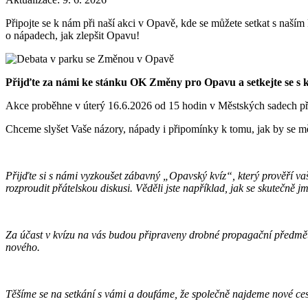
Připojte se k nám při naší akci v Opavě, kde se můžete setkat s naší
o nápadech, jak zlepšit Opavu!
Přijďte za námi ke stánku OK Změny pro Opavu a setkejte se 
Akce proběhne v úterý 16.6.2026 od 15 hodin v Městských sadech p
Chceme slyšet Vaše názory, nápady i připomínky k tomu, jak by se měl
Přijďte si s námi vyzkoušet zábavný „Opavský kvíz“, který prověří vaše
rozproudit přátelskou diskusi. Věděli jste například, jak se skutečně 
Za účast v kvízu na vás budou připraveny drobné propagační předměty
nového.
Těšíme se na setkání s vámi a doufáme, že společně najdeme nové ce