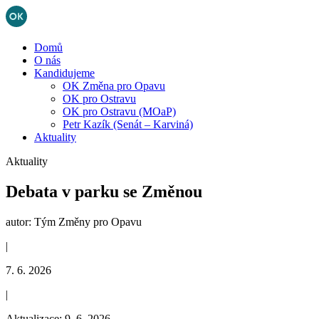
Domů
O nás
Kandidujeme
OK Změna pro Opavu
OK pro Ostravu
OK pro Ostravu (MOaP)
Petr Kazík (Senát – Karviná)
Aktuality
Aktuality
Debata v parku se Změnou
autor: Tým Změny pro Opavu
|
7. 6. 2026
|
Aktualizace: 9. 6. 2026