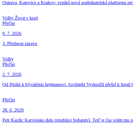
Ostrava, Katovice a Krakov: vzniká nová podnikatelská platforma pro 
Volby
Život v kraji
Přečíst
9. 7. 2026
3. Přednost zprava
Volby
Přečíst
2. 7. 2026
Od Pirátů k bývalému hejtmanovi. Architekt Vysloužil přešel k hnutí
Přečíst
28. 6. 2026
Petr Kazík: Karvinsko dalo republice bohatství. Teď je čas vrátit mu 