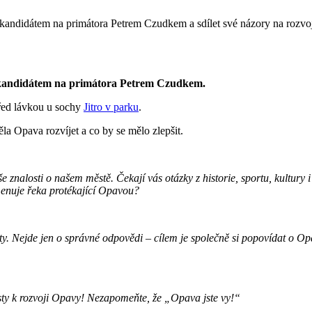
m kandidátem na primátora Petrem Czudkem a sdílet své názory na rozvoj
s kandidátem na primátora Petrem Czudkem.
řed lávkou u sochy
Jitro v parku
.
a Opava rozvíjet a co by se mělo zlepšit.
 znalosti o našem městě. Čekají vás otázky z historie, sportu, kultury i
jmenuje řeka protékající Opavou?
. Nejde jen o správné odpovědi – cílem je společně si popovídat o Opav
sty k rozvoji Opavy! Nezapomeňte, že „Opava jste vy!“