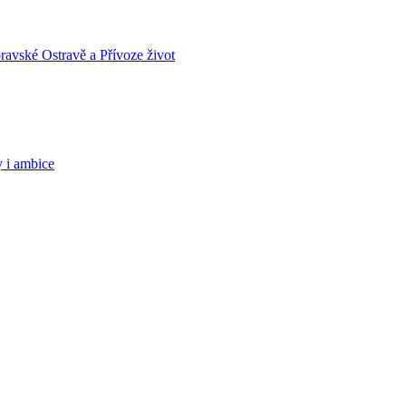
ravské Ostravě a Přívoze život
y i ambice