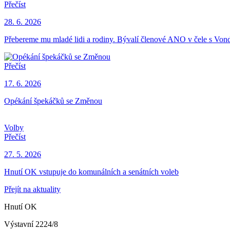
Přečíst
28. 6. 2026
Přebereme mu mladé lidi a rodiny. Bývalí členové ANO v čele s Vond
Přečíst
17. 6. 2026
Opékání špekáčků se Změnou
Volby
Přečíst
27. 5. 2026
Hnutí OK vstupuje do komunálních a senátních voleb
Přejít na aktuality
Hnutí OK
Výstavní 2224/8