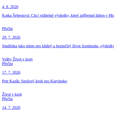
4. 8. 2026
Katka Šebestová: Chci viditelné výsledky, které zpříjemní lidem v Mo
Přečíst
29. 7. 2026
Studénka jako místo pro klidný a bezpečný život: kontinuita, výsledk
Volby
Život v kraji
Přečíst
17. 7. 2026
Petr Kazík: Správný krok pro Karvinsko
Život v kraji
Přečíst
14. 7. 2026